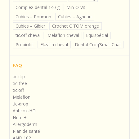
CompleX dental 140 g
Min-O-Vit
Cubies – Poumon
Cubies – Agneau
Cubies – Gibier
Crochet O’TOM orange
tic.off cheval
Melaflon cheval
Equispécial
Probiotic
Ekzalin cheval
Dental Croq’Small Chat
FAQ
tic.clip
tic-free
tic.off
Melaflon
tic-drop
Anticox-HD
Nutri +
Allergoderm
Plan de santé
AND 102