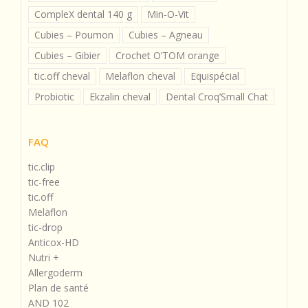
CompleX dental 140 g
Min-O-Vit
Cubies – Poumon
Cubies – Agneau
Cubies – Gibier
Crochet O’TOM orange
tic.off cheval
Melaflon cheval
Equispécial
Probiotic
Ekzalin cheval
Dental Croq’Small Chat
FAQ
tic.clip
tic-free
tic.off
Melaflon
tic-drop
Anticox-HD
Nutri +
Allergoderm
Plan de santé
AND 102