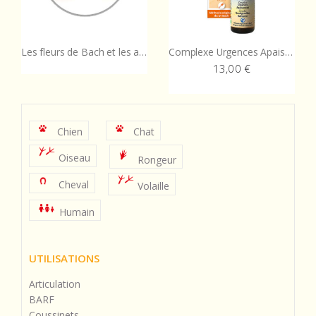
Complexe Urgences Apaisement
Complexe Refuge
13,00
€
12,80
€
Chien
Chat
Oiseau
Rongeur
Cheval
Volaille
Humain
UTILISATIONS
Articulation
BARF
Coussinets