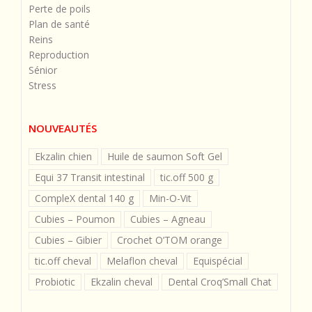
Perte de poils
Plan de santé
Reins
Reproduction
Sénior
Stress
NOUVEAUTÉS
Ekzalin chien
Huile de saumon Soft Gel
Equi 37 Transit intestinal
tic.off 500 g
CompleX dental 140 g
Min-O-Vit
Cubies – Poumon
Cubies – Agneau
Cubies – Gibier
Crochet O’TOM orange
tic.off cheval
Melaflon cheval
Equispécial
Probiotic
Ekzalin cheval
Dental Croq’Small Chat