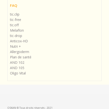
FAQ
tic.clip
tic-free
tic.off
Melaflon
tic-drop
Anticox-HD
Nutri +
Allergoderm
Plan de santé
AND 102
AND 105
Oligo Vital
OSKAN © Tous droits réservés - 2021