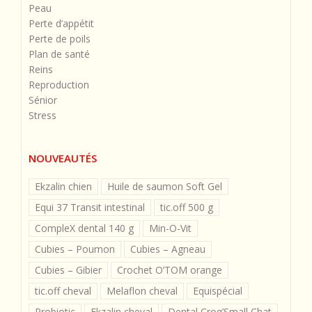
Peau
Perte d’appétit
Perte de poils
Plan de santé
Reins
Reproduction
Sénior
Stress
NOUVEAUTÉS
Ekzalin chien
Huile de saumon Soft Gel
Equi 37 Transit intestinal
tic.off 500 g
CompleX dental 140 g
Min-O-Vit
Cubies – Poumon
Cubies – Agneau
Cubies – Gibier
Crochet O’TOM orange
tic.off cheval
Melaflon cheval
Equispécial
Probiotic
Ekzalin cheval
Dental Croq’Small Chat