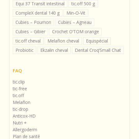
Equi 37 Transit intestinal
tic.off 500 g
CompleX dental 140 g
Min-O-Vit
Cubies – Poumon
Cubies – Agneau
Cubies – Gibier
Crochet O’TOM orange
tic.off cheval
Melaflon cheval
Equispécial
Probiotic
Ekzalin cheval
Dental Croq’Small Chat
FAQ
tic.clip
tic-free
tic.off
Melaflon
tic-drop
Anticox-HD
Nutri +
Allergoderm
Plan de santé