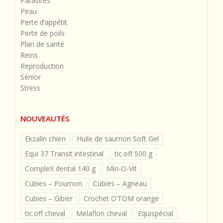
Parasites
Peau
Perte d’appétit
Perte de poils
Plan de santé
Reins
Reproduction
Sénior
Stress
NOUVEAUTÉS
Ekzalin chien
Huile de saumon Soft Gel
Equi 37 Transit intestinal
tic.off 500 g
CompleX dental 140 g
Min-O-Vit
Cubies – Poumon
Cubies – Agneau
Cubies – Gibier
Crochet O’TOM orange
tic.off cheval
Melaflon cheval
Equispécial