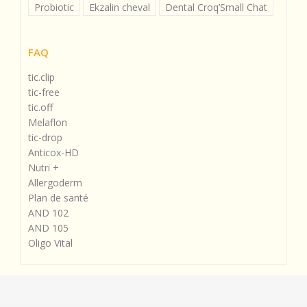
Probiotic
Ekzalin cheval
Dental Croq’Small Chat
FAQ
tic.clip
tic-free
tic.off
Melaflon
tic-drop
Anticox-HD
Nutri +
Allergoderm
Plan de santé
AND 102
AND 105
Oligo Vital