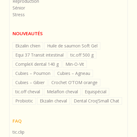
Reproduction
Sénior
Stress
NOUVEAUTÉS
Ekzalin chien
Huile de saumon Soft Gel
Equi 37 Transit intestinal
tic.off 500 g
CompleX dental 140 g
Min-O-Vit
Cubies – Poumon
Cubies – Agneau
Cubies – Gibier
Crochet O’TOM orange
tic.off cheval
Melaflon cheval
Equispécial
Probiotic
Ekzalin cheval
Dental Croq’Small Chat
FAQ
tic.clip