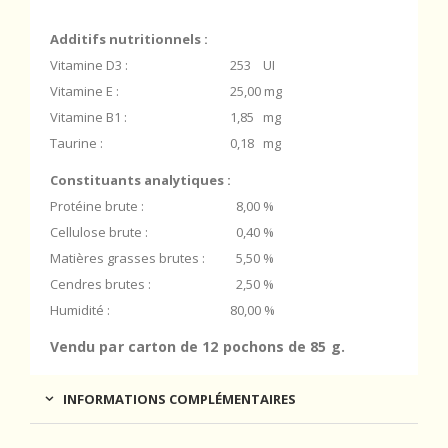
Additifs nutritionnels :
Vitamine D3 :
253 UI
Vitamine E :
25,00 mg
Vitamine B1 :
1,85 mg
Taurine :
0,18 mg
Constituants analytiques :
Protéine brute :
8,00 %
Cellulose brute :
0,40 %
Matières grasses brutes :
5,50 %
Cendres brutes :
2,50 %
Humidité :
80,00 %
Vendu par carton de 12 pochons de 85 g.
INFORMATIONS COMPLÉMENTAIRES