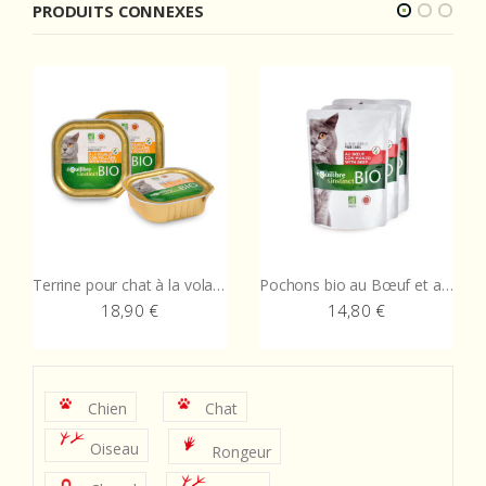
PRODUITS CONNEXES
Terrine pour chat à la volaille et aux légumes Bio
Pochons bio au Bœuf et aux légumes
18,90
€
14,80
€
Chien
Chat
Oiseau
Rongeur