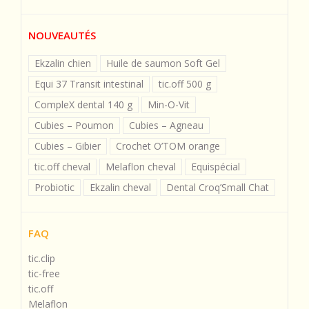
NOUVEAUTÉS
Ekzalin chien
Huile de saumon Soft Gel
Equi 37 Transit intestinal
tic.off 500 g
CompleX dental 140 g
Min-O-Vit
Cubies – Poumon
Cubies – Agneau
Cubies – Gibier
Crochet O’TOM orange
tic.off cheval
Melaflon cheval
Equispécial
Probiotic
Ekzalin cheval
Dental Croq’Small Chat
FAQ
tic.clip
tic-free
tic.off
Melaflon