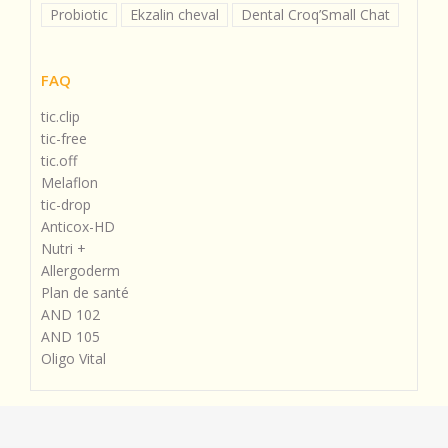
Probiotic
Ekzalin cheval
Dental Croq’Small Chat
FAQ
tic.clip
tic-free
tic.off
Melaflon
tic-drop
Anticox-HD
Nutri +
Allergoderm
Plan de santé
AND 102
AND 105
Oligo Vital