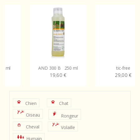
AND 300 B 250 ml
tic-free
19,60
€
29,00
€
Chien
Chat
Oiseau
Rongeur
Cheval
Volaille
Humain