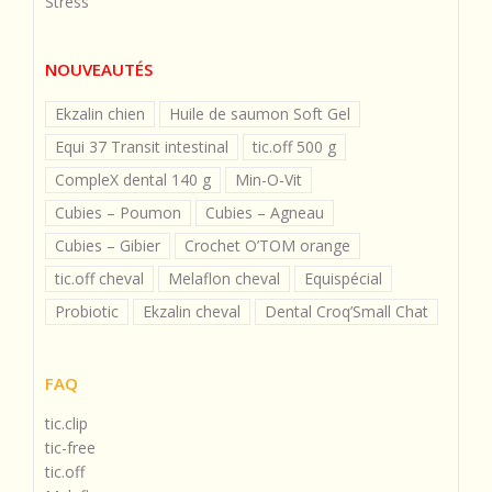
Stress
NOUVEAUTÉS
Ekzalin chien
Huile de saumon Soft Gel
Equi 37 Transit intestinal
tic.off 500 g
CompleX dental 140 g
Min-O-Vit
Cubies – Poumon
Cubies – Agneau
Cubies – Gibier
Crochet O’TOM orange
tic.off cheval
Melaflon cheval
Equispécial
Probiotic
Ekzalin cheval
Dental Croq’Small Chat
FAQ
tic.clip
tic-free
tic.off